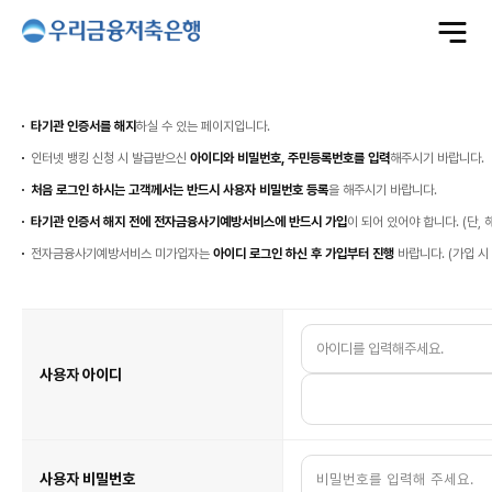
전
체
메
뉴
열
사
기
용
자
본
타기관 인증서를 해지
하실 수 있는 페이지입니다.
인
확
인
인터넷 뱅킹 신청 시 발급받으신
아이디와 비밀번호, 주민등록번호를 입력
해주시기 바랍니다.
처음 로그인 하시는 고객께서는 반드시 사용자 비밀번호 등록
을 해주시기 바랍니다.
타기관 인증서 해지 전에 전자금융사기예방서비스에 반드시 가입
이 되어 있어야 합니다. (단,
전자금융사기예방서비스 미가입자는
아이디 로그인 하신 후 가입부터 진행
바랍니다. (가입 시
인
터
넷
뱅
킹
고
사용자 아이디
객
정
보
입
력
사용자 비밀번호